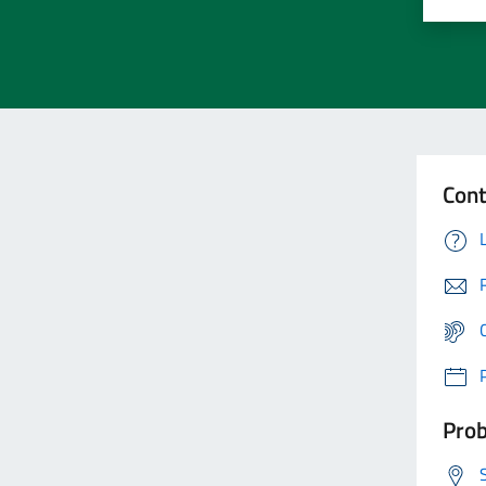
Cont
Prob