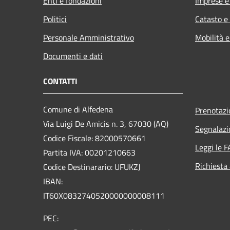
Enti e fondazioni
Imprese 
Politici
Catasto e
Personale Amministrativo
Mobilità e
Documenti e dati
CONTATTI
Comune di Alfedena
Prenotaz
Via Luigi De Amicis n. 3, 67030 (AQ)
Segnalazi
Codice Fiscale: 82000570661
Leggi le 
Partita IVA: 00201210663
Richiesta
Codice Destinarario: UFUKZJ
IBAN:
IT60X0832740520000000008111
PEC: