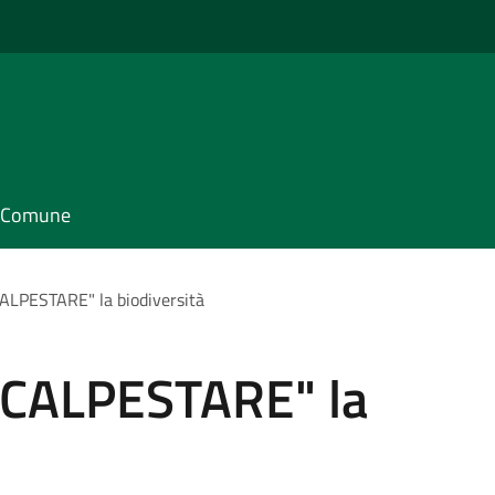
il Comune
LPESTARE" la biodiversità
CALPESTARE" la