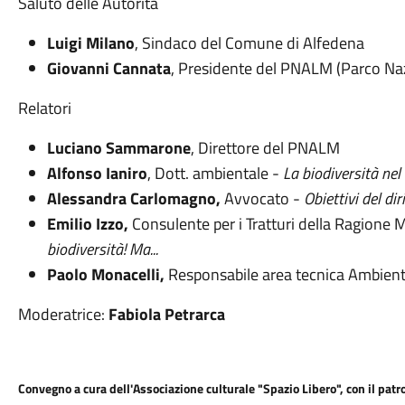
Saluto delle Autorità
Luigi Milano
, Sindaco del Comune di Alfedena
Giovanni Cannata
, Presidente del PNALM (Parco Naz
Relatori
Luciano Sammarone
, Direttore del PNALM
Alfonso Ianiro
, Dott. ambientale -
La biodiversità n
Alessandra Carlomagno,
Avvocato -
Obiettivi del di
Emilio Izzo,
Consulente per i Tratturi della Ragione 
biodiversità! Ma...
Paolo Monacelli,
Responsabile area tecnica Ambien
Moderatrice:
Fabiola Petrarca
Convegno a cura dell'Associazione culturale "Spazio Libero", con il pa