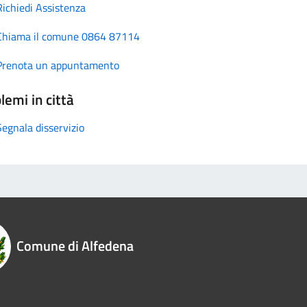
Richiedi Assistenza
Chiama il comune 0864 87114
Prenota un appuntamento
lemi in città
Segnala disservizio
Comune di Alfedena