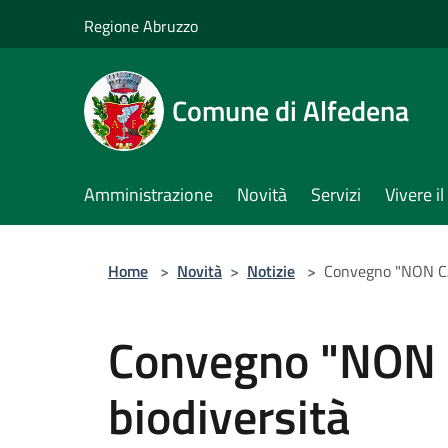
Salta al contenuto principale
Regione Abruzzo
Comune di Alfedena
Amministrazione
Novità
Servizi
Vivere 
Home
>
Novità
>
Notizie
>
Convegno "NON CA
Convegno "NON 
biodiversità