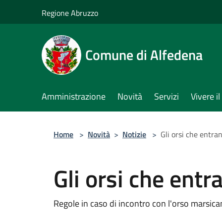
Salta al contenuto principale
Regione Abruzzo
Comune di Alfedena
Amministrazione
Novità
Servizi
Vivere 
Home
>
Novità
>
Notizie
>
Gli orsi che entra
Gli orsi che entr
Regole in caso di incontro con l'orso marsic