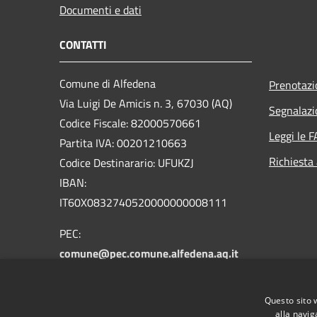
Documenti e dati
CONTATTI
Comune di Alfedena
Prenotaz
Via Luigi De Amicis n. 3, 67030 (AQ)
Segnalazi
Codice Fiscale: 82000570661
Leggi le 
Partita IVA: 00201210663
Richiesta
Codice Destinarario: UFUKZJ
IBAN:
IT60X0832740520000000008111
PEC:
comune@pec.comune.alfedena.aq.it
email:
protocollo@comune.alfedena.aq.it
Questo sito 
Centralino Unico: 0864 87114
alla navig