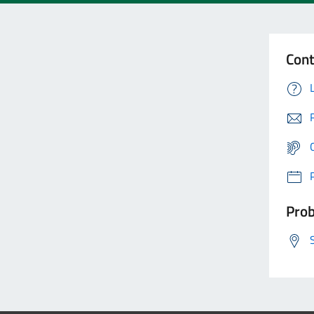
Cont
Prob