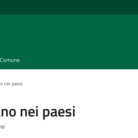
il Comune
no nei paesi
ano nei paesi
ano