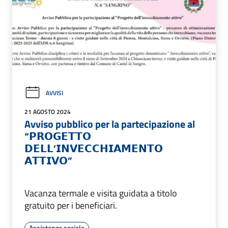
AVVISI
21 AGOSTO 2024
Avviso pubblico per la partecipazione al
“𝗣𝗥𝗢𝗚𝗘𝗧𝗧𝗢
𝗗𝗘𝗟𝗟’𝗜𝗡𝗩𝗘𝗖𝗖𝗛𝗜𝗔𝗠𝗘𝗡𝗧𝗢
𝗔𝗧𝗧𝗜𝗩𝗢”
Vacanza termale e visita guidata a titolo
gratuito per i beneficiari.
Assistenza sociale