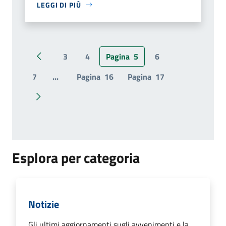
LEGGI DI PIÙ
3
4
Pagina
5
6
Pagina precedente
7
...
Pagina
16
Pagina
17
Pagina successiva
Esplora per categoria
Notizie
Gli ultimi aggiornamenti sugli avvenimenti e la