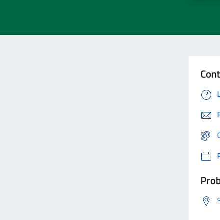
Cont
Prob