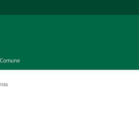
il Comune
enza