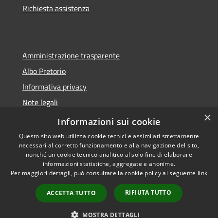
Richiesta assistenza
Amministrazione trasparente
Albo Pretorio
Informativa privacy
Note legali
×
Dichiarazione di accessibilità
Informazioni sui cookie
Questo sito web utilizza cookie tecnici e assimilati strettamente
necessari al corretto funzionamento e alla navigazione del sito,
nonché un cookie tecnico analitico al solo fine di elaborare
informazioni statistiche, aggregate e anonime.
RSS
Copyright © 2026 • Comune di
Per maggiori dettagli, può consultare la cookie policy al seguente
link
Accessibilità
Alfedena • Powered by
Privacy
Municipium
Accesso
•
RIFIUTA TUTTO
ACCETTA TUTTO
Cookie
redazione
Mappa del sito
MOSTRA DETTAGLI