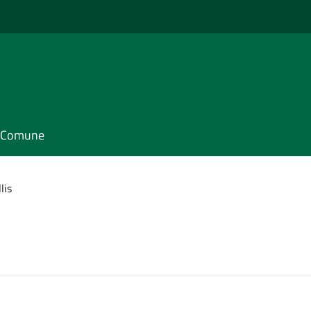
il Comune
lis