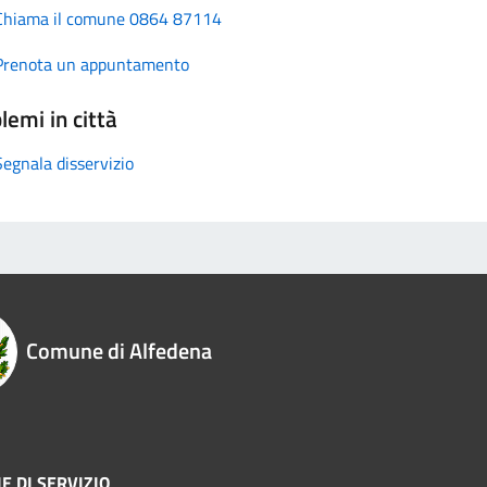
Chiama il comune 0864 87114
Prenota un appuntamento
lemi in città
Segnala disservizio
Comune di Alfedena
E DI SERVIZIO