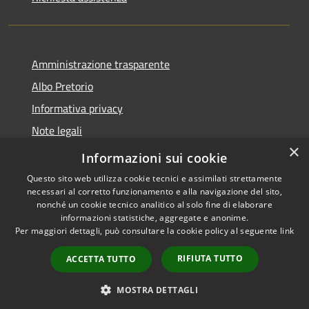
Amministrazione trasparente
Albo Pretorio
Informativa privacy
Note legali
×
Dichiarazione di accessibilità
Informazioni sui cookie
Questo sito web utilizza cookie tecnici e assimilati strettamente
necessari al corretto funzionamento e alla navigazione del sito,
nonché un cookie tecnico analitico al solo fine di elaborare
informazioni statistiche, aggregate e anonime.
RSS
Copyright © 2026 • Comune di
Per maggiori dettagli, può consultare la cookie policy al seguente
link
Accessibilità
Alfedena • Powered by
Privacy
Municipium
Accesso
•
RIFIUTA TUTTO
ACCETTA TUTTO
Cookie
redazione
Mappa del sito
MOSTRA DETTAGLI