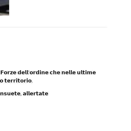
𝗙𝗼𝗿𝘇𝗲 𝗱𝗲𝗹𝗹'𝗼𝗿𝗱𝗶𝗻𝗲 𝗰𝗵𝗲 𝗻𝗲𝗹𝗹𝗲 𝘂𝗹𝘁𝗶𝗺𝗲
 𝘁𝗲𝗿𝗿𝗶𝘁𝗼𝗿𝗶𝗼.
𝗻𝘀𝘂𝗲𝘁𝗲, 𝗮𝗹𝗹𝗲𝗿𝘁𝗮𝘁𝗲