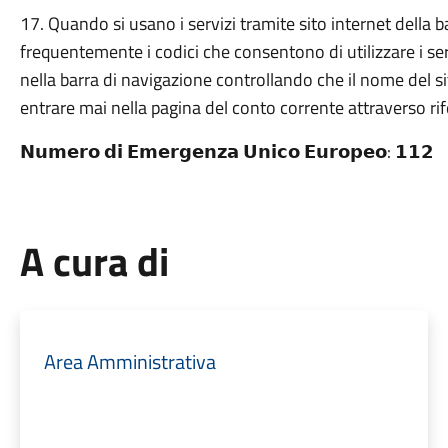
17. Quando si usano i servizi tramite sito internet della 
frequentemente i codici che consentono di utilizzare i serv
nella barra di navigazione controllando che il nome del s
entrare mai nella pagina del conto corrente attraverso ri
𝗡𝘂𝗺𝗲𝗿𝗼 𝗱𝗶 𝗘𝗺𝗲𝗿𝗴𝗲𝗻𝘇𝗮 𝗨𝗻𝗶𝗰𝗼 𝗘𝘂𝗿𝗼𝗽𝗲𝗼: 𝟭𝟭𝟮
A cura di
Area Amministrativa