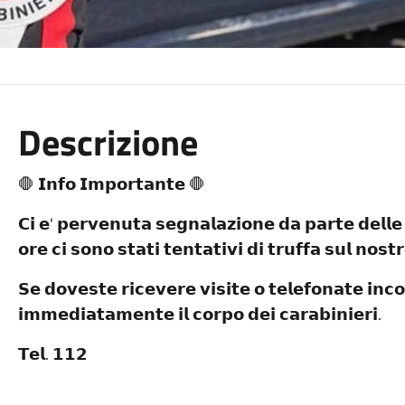
Descrizione
🛑 𝗜𝗻𝗳𝗼 𝗜𝗺𝗽𝗼𝗿𝘁𝗮𝗻𝘁𝗲 🛑
𝗖𝗶 𝗲' 𝗽𝗲𝗿𝘃𝗲𝗻𝘂𝘁𝗮 𝘀𝗲𝗴𝗻𝗮𝗹𝗮𝘇𝗶𝗼𝗻𝗲 𝗱𝗮 𝗽𝗮𝗿𝘁𝗲 𝗱𝗲𝗹𝗹𝗲 
𝗼𝗿𝗲 𝗰𝗶 𝘀𝗼𝗻𝗼 𝘀𝘁𝗮𝘁𝗶 𝘁𝗲𝗻𝘁𝗮𝘁𝗶𝘃𝗶 𝗱𝗶 𝘁𝗿𝘂𝗳𝗳𝗮 𝘀𝘂𝗹 𝗻𝗼𝘀𝘁𝗿
𝗦𝗲 𝗱𝗼𝘃𝗲𝘀𝘁𝗲 𝗿𝗶𝗰𝗲𝘃𝗲𝗿𝗲 𝘃𝗶𝘀𝗶𝘁𝗲 𝗼 𝘁𝗲𝗹𝗲𝗳𝗼𝗻𝗮𝘁𝗲 𝗶𝗻𝗰𝗼
𝗶𝗺𝗺𝗲𝗱𝗶𝗮𝘁𝗮𝗺𝗲𝗻𝘁𝗲 𝗶𝗹 𝗰𝗼𝗿𝗽𝗼 𝗱𝗲𝗶 𝗰𝗮𝗿𝗮𝗯𝗶𝗻𝗶𝗲𝗿𝗶.
𝗧𝗲𝗹. 𝟭𝟭𝟮