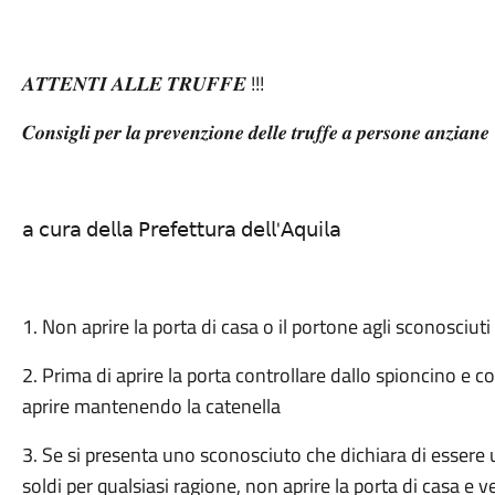
𝑨𝑻𝑻𝑬𝑵𝑻𝑰 𝑨𝑳𝑳𝑬 𝑻𝑹𝑼𝑭𝑭𝑬 !!!
𝑪𝒐𝒏𝒔𝒊𝒈𝒍𝒊 𝒑𝒆𝒓 𝒍𝒂 𝒑𝒓𝒆𝒗𝒆𝒏𝒛𝒊𝒐𝒏𝒆 𝒅𝒆𝒍𝒍𝒆 𝒕𝒓𝒖𝒇𝒇𝒆 𝒂 𝒑𝒆𝒓𝒔𝒐𝒏𝒆 𝒂𝒏𝒛𝒊𝒂𝒏𝒆
𝖺 𝖼𝗎𝗋𝖺 𝖽𝖾𝗅𝗅𝖺 𝖯𝗋𝖾𝖿𝖾𝗍𝗍𝗎𝗋𝖺 𝖽𝖾𝗅𝗅'𝖠𝗊𝗎𝗂𝗅𝖺
1. Non aprire la porta di casa o il portone agli sconosciuti
2. Prima di aprire la porta controllare dallo spioncino e
aprire mantenendo la catenella
3. Se si presenta uno sconosciuto che dichiara di essere u
soldi per qualsiasi ragione, non aprire la porta di casa 