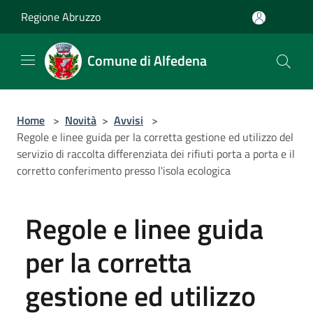
Salta al contenuto principale
Regione Abruzzo
Comune di Alfedena
Home
>
Novità
>
Avvisi
>
Regole e linee guida per la corretta gestione ed utilizzo del
servizio di raccolta differenziata dei rifiuti porta a porta e il
corretto conferimento presso l'isola ecologica
Regole e linee guida
per la corretta
gestione ed utilizzo