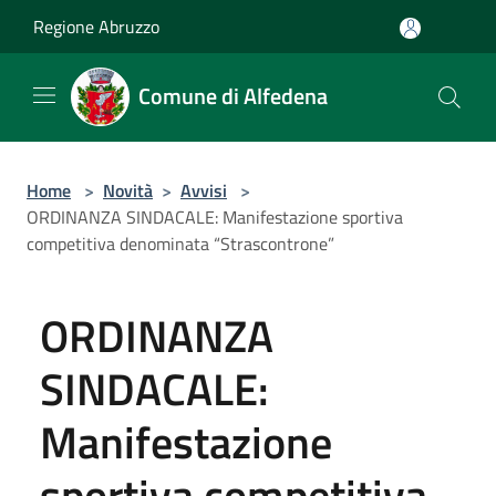
Salta al contenuto principale
Regione Abruzzo
Comune di Alfedena
Home
>
Novità
>
Avvisi
>
ORDINANZA SINDACALE: Manifestazione sportiva
competitiva denominata “Strascontrone”
ORDINANZA
SINDACALE:
Manifestazione
sportiva competitiva