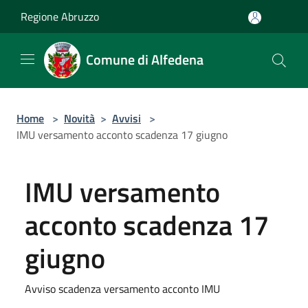
Salta al contenuto principale
Regione Abruzzo
Comune di Alfedena
Home
>
Novità
>
Avvisi
>
IMU versamento acconto scadenza 17 giugno
IMU versamento
acconto scadenza 17
giugno
Avviso scadenza versamento acconto IMU