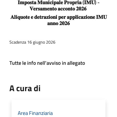
𝐈𝐦𝐩𝐨𝐬𝐭𝐚 𝐌𝐮𝐧𝐢𝐜𝐢𝐩𝐚𝐥𝐞 𝐏𝐫𝐨𝐩𝐫𝐢𝐚 (𝐈𝐌𝐔) -
𝐕𝐞𝐫𝐬𝐚𝐦𝐞𝐧𝐭𝐨 𝐚𝐜𝐜𝐨𝐧𝐭𝐨 𝟐𝟎𝟐𝟔
𝐀𝐥𝐢𝐪𝐮𝐨𝐭𝐞 𝐞 𝐝𝐞𝐭𝐫𝐚𝐳𝐢𝐨𝐧𝐢 𝐩𝐞𝐫 𝐚𝐩𝐩𝐥𝐢𝐜𝐚𝐳𝐢𝐨𝐧𝐞 𝐈𝐌𝐔
𝐚𝐧𝐧𝐨 𝟐𝟎𝟐𝟔
Scadenza 16 giugno 2026
Tutte le info nell'avviso in allegato
A cura di
Area Finanziaria