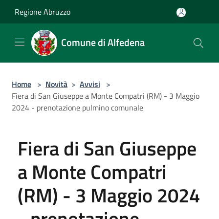
Salta al contenuto principale
Regione Abruzzo
Comune di Alfedena
Home
>
Novità
>
Avvisi
>
Fiera di San Giuseppe a Monte Compatri (RM) - 3 Maggio
2024 - prenotazione pulmino comunale
Fiera di San Giuseppe
a Monte Compatri
(RM) - 3 Maggio 2024
- prenotazione