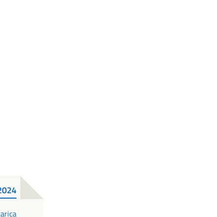
2024
DF
arica