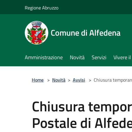
Salta al contenuto principale
Regione Abruzzo
Comune di Alfedena
Amministrazione
Novità
Servizi
Vivere 
Home
>
Novità
>
Avvisi
>
Chiusura temporane
Chiusura tempor
Postale di Alfed