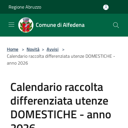
Salta al contenuto principale
Regione Abruzzo
Comune di Alfedena
Home
>
Novità
>
Avvisi
>
Calendario raccolta differenziata utenze DOMESTICHE -
anno 2026
Calendario raccolta
differenziata utenze
DOMESTICHE - anno
2026