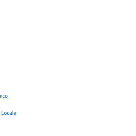
nico
a Locale