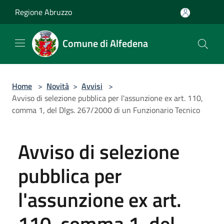
Salta al contenuto principale
Regione Abruzzo
Comune di Alfedena
Home
>
Novità
>
Avvisi
>
Avviso di selezione pubblica per l'assunzione ex art. 110,
comma 1, del Dlgs. 267/2000 di un Funzionario Tecnico
Avviso di selezione
pubblica per
l'assunzione ex art.
110, comma 1, del