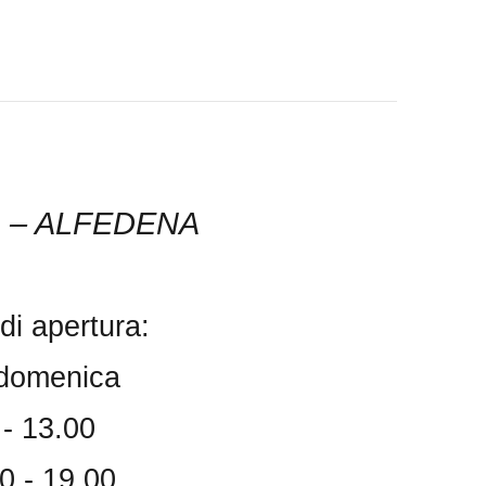
O – ALFEDENA
i apertura:
 domenica
 - 13.00
0 - 19.00