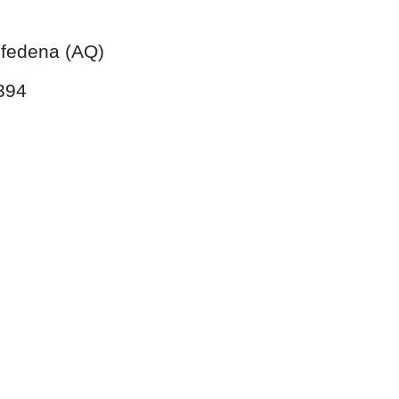
lfedena (AQ)
394