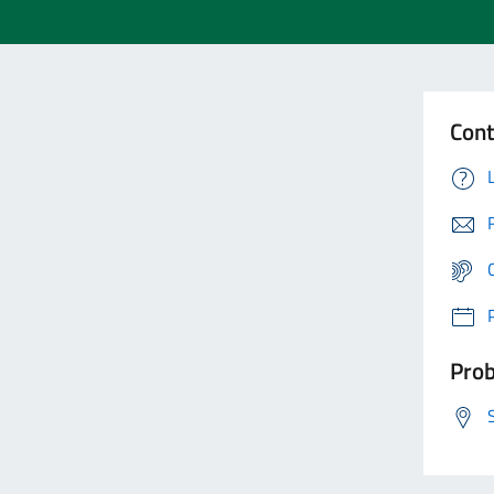
Cont
Prob