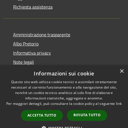
Richiesta assistenza
Amministrazione trasparente
Albo Pretorio
Informativa privacy
Note legali
×
Dichiarazione di accessibilità
Informazioni sui cookie
Questo sito web utilizza cookie tecnici e assimilati strettamente
necessari al corretto funzionamento e alla navigazione del sito,
nonché un cookie tecnico analitico al solo fine di elaborare
informazioni statistiche, aggregate e anonime.
RSS
Copyright © 2026 • Comune di
Per maggiori dettagli, può consultare la cookie policy al seguente
link
Accessibilità
Alfedena • Powered by
Privacy
Municipium
Accesso
•
RIFIUTA TUTTO
ACCETTA TUTTO
Cookie
redazione
Mappa del sito