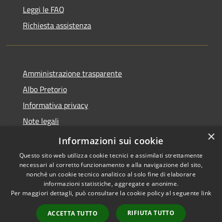
Leggi le FAQ
Richiesta assistenza
Amministrazione trasparente
Albo Pretorio
Informativa privacy
Note legali
×
Dichiarazione di accessibilità
Informazioni sui cookie
Questo sito web utilizza cookie tecnici e assimilati strettamente
necessari al corretto funzionamento e alla navigazione del sito,
nonché un cookie tecnico analitico al solo fine di elaborare
informazioni statistiche, aggregate e anonime.
RSS
Copyright © 2026 • Comune di
Per maggiori dettagli, può consultare la cookie policy al seguente
link
Accessibilità
Alfedena • Powered by
Privacy
Municipium
Accesso
•
RIFIUTA TUTTO
ACCETTA TUTTO