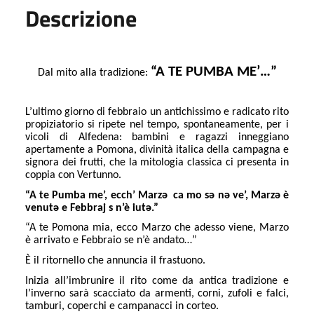
Descrizione
“A TE PUMBA ME’…”
Dal mito alla tradizione:
L’ultimo giorno di febbraio un antichissimo e radicato rito
propiziatorio si ripete nel tempo, spontaneamente, per i
vicoli di Alfedena: bambini e ragazzi inneggiano
apertamente a Pomona, divinità italica della campagna e
signora dei frutti, che la mitologia classica ci presenta in
coppia con Vertunno.
“A te Pumba me’, ecch’ Marzǝ
ca mo sǝ nǝ ve’, Marzǝ è
venutǝ e Febbraj s n’è iutǝ.”
“A te Pomona mia, ecco Marzo che adesso viene, Marzo
è arrivato e Febbraio se n’è andato…”
È il ritornello che annuncia il frastuono.
Inizia all’imbrunire il rito come da antica tradizione e
l’inverno sarà scacciato da armenti, corni, zufoli e falci,
tamburi, coperchi e campanacci in corteo.